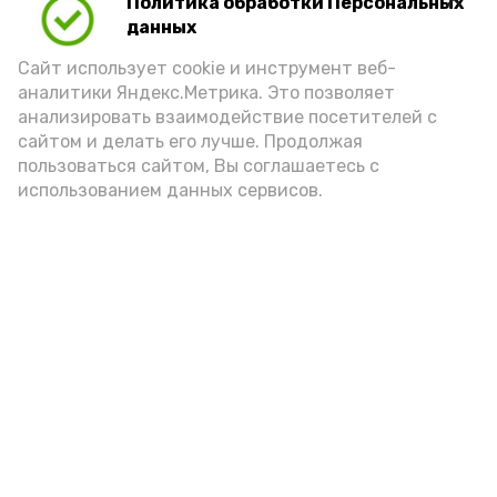
Политика обработки Персональных
данных
Сайт использует cookie и инструмент веб-
аналитики Яндекс.Метрика. Это позволяет
анализировать взаимодействие посетителей с
А24 в MAX
А24 в Вконтакте
А2
сайтом и делать его лучше. Продолжая
пользоваться сайтом, Вы соглашаетесь с
использованием данных сервисов.
Топ-5 астраханских новостей за
5 августа 2026 года