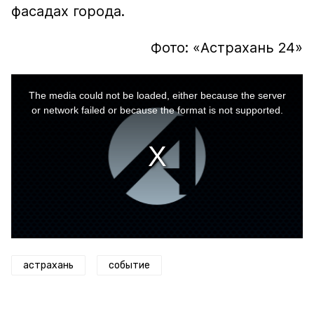
фасадах города.
Фото: «Астрахань 24»
This
is
a
The media could not be loaded, either because the server
modal
window.
or network failed or because the format is not supported.
астрахань
событие