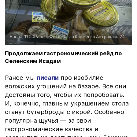
Вчера, 11:00
Разное
Фото:
Ольга Корженко
Астрахань 24
Продолжаем гастрономический рейд по
Селенским Исадам
Ранее мы
писали
про изобилие
волжских угощений на базаре. Все они
достойны того, чтобы их попробовать.
И, конечно, главным украшением стола
станут бутерброды с икрой. Особенно
популярна щучья — за свои
гастрономические качества и