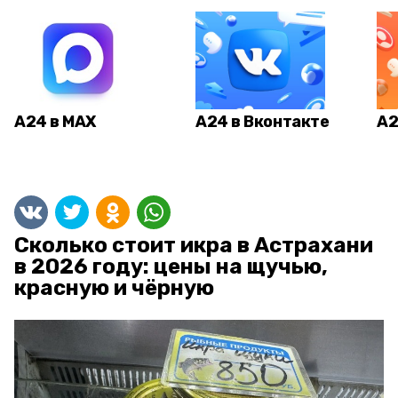
А24 в MAX
А24 в Вконтакте
А2
Сколько стоит икра в Астрахани
в 2026 году: цены на щучью,
красную и чёрную