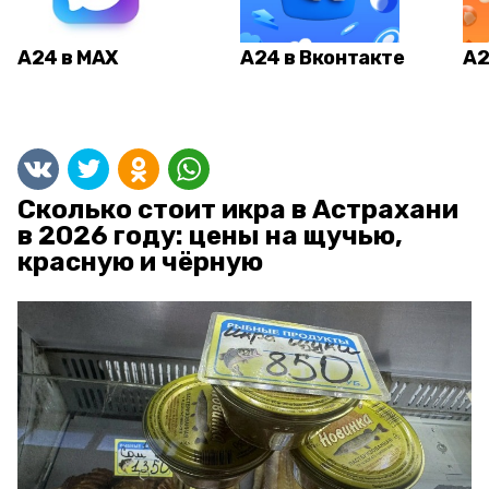
А24 в MAX
А24 в Вконтакте
А2
Сколько стоит икра в Астрахани
в 2026 году: цены на щучью,
красную и чёрную