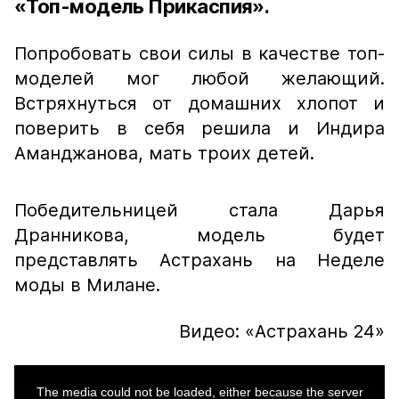
«Топ-модель Прикаспия».
Попробовать свои силы в качестве топ-
моделей мог любой желающий.
Встряхнуться от домашних хлопот и
поверить в себя решила и Индира
Аманджанова, мать троих детей.
Победительницей стала Дарья
Дранникова, модель будет
представлять Астрахань на Неделе
моды в Милане.
Видео: «Астрахань 24»
This
is
a
The media could not be loaded, either because the server
modal