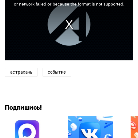
window.
or network failed or because the format is not supported.
астрахань
событие
Подпишись!