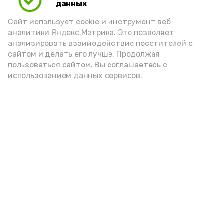
Video
данных
Сайт использует cookie и инструмент веб-
аналитики Яндекс.Метрика. Это позволяет
Видео: управление пресс-службы и информации
анализировать взаимодействие посетителей с
администрации губернатора АО
сайтом и делать его лучше. Продолжая
пользоваться сайтом, Вы соглашаетесь с
использованием данных сервисов.
год единства народов
закон
Подпишись!
А24 в MAX
А24 в Вконтакте
А2