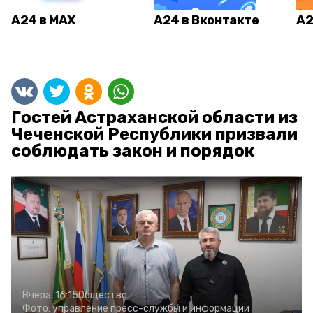
А24 в MAX
А24 в Вконтакте
А2
Гостей Астраханской области из
Чеченской Республики призвали
соблюдать закон и порядок
Вчера, 16:15
Общество
Фото:
управление пресс-службы и информации