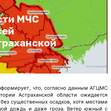
сти МЧС
сей
траханской
нформирует, что, согласно данным АГЦМС
итории Астраханской области ожидается
 без существенных осадков, хотя местами
шой дождь и даже гроза. Ветер южный с