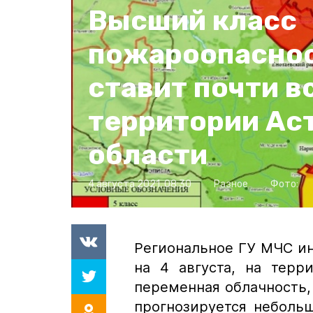
Высший класс
пожароопасно
ставит почти в
территории Ас
области
4 августа 2021, 08:30
Разное
Фото:
Региональное ГУ МЧС и
на 4 августа, на терр
переменная облачность,
прогнозируется неболь