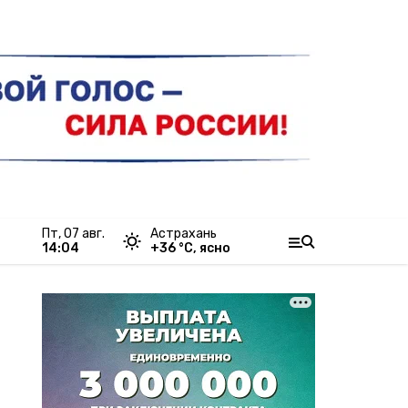
пт, 07 авг.
Астрахань
14:04
+
36
°С,
ясно