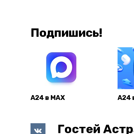
Подпишись!
А24 в MAX
А24 
Гостей Астр