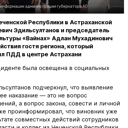
 информации администрации губернатора АО
еченской Республики в Астраханской
евич Эдильсултанов и председатель
льтуры «Вайнах» Адлан Мухадинович
йствия гостя региона, который
л ПДД в центре Астрахани
иденте была освещена в социальных
ьсултанов подчеркнул, что выявление
е наказание — это не вопрос
ний, а вопрос закона, совести и личной
кже проинформировал, что виновник уже
льтате совместных действий сотрудников
асти и коллег из Чеченской Республики.