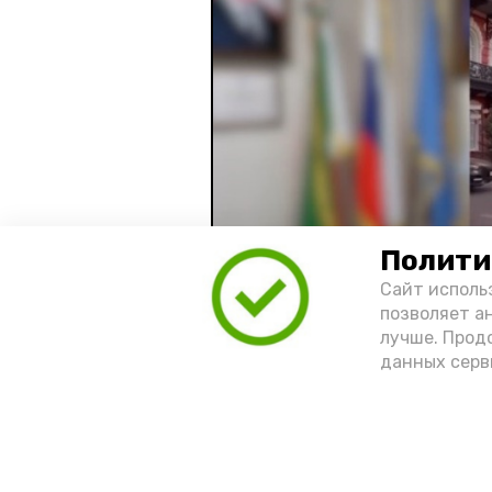
Полити
Сайт исполь
позволяет а
лучше. Прод
Видео: управление пресс-службы 
данных серв
год единства народов
зако