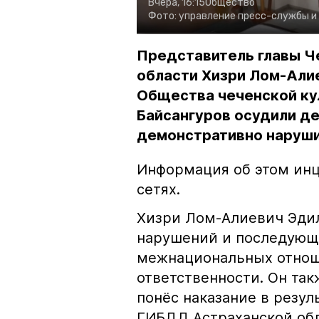
Вчера, 16:15
Общество
Фото:
управление пресс-службы и
Представитель главы Ч
области Хизри Лом-Али
Общества чеченской ку
Байсангуров осудили де
демонстративно наруши
Информация об этом инц
сетях.
Хизри Лом-Алиевич Эдил
нарушений и последующе
межнациональных отноше
ответственности. Он та
понёс наказание в резу
ГИБДД Астраханской обл