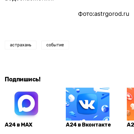
Фото:astrgorod.ru
астрахань
событие
Подпишись!
А24 в MAX
А24 в Вконтакте
А2