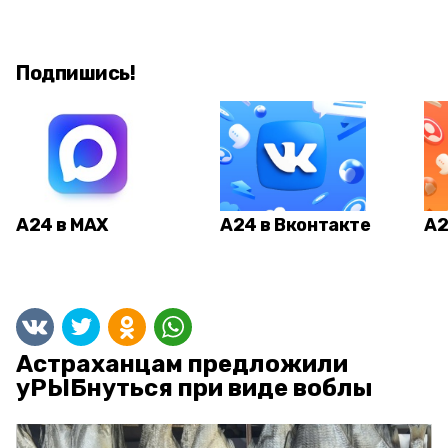
Подпишись!
А24 в MAX
А24 в Вконтакте
А2
Астраханцам предложили
уРЫБнуться при виде воблы