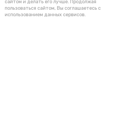
сайтом и делать его лучше. Продолжая
пользоваться сайтом, Вы соглашаетесь с
использованием данных сервисов.
Фото: Ольга Корженко Астрахань 24
Как объяснили продавцы, воблу берут
охотно: уж больно хороша на вкус. К
тому же её удобно транспортировать,
она долго не портится. А это
немаловажно: рыбка, особенно с такими
бодрыми «аффирмациями», станет
лакомым презентом даже для далеко
живущих любимых.