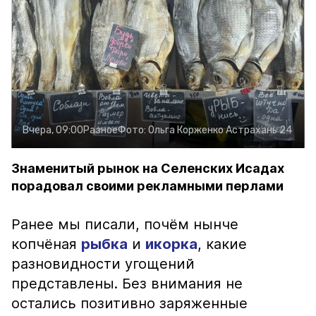
Вчера, 09:00
Разное
Фото:
Ольга Корженко
Астрахань 24
Знаменитый рынок на Селенских Исадах
порадовал своими рекламными перлами
Ранее мы писали, почём нынче
копчёная
рыбка
и
икорка
, какие
разновидности угощений
представлены. Без внимания не
остались позитивно заряженные