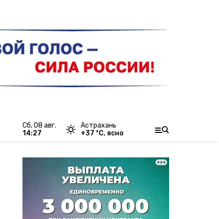
сб, 08 авг.
Астрахань
14:27
+
37
°С,
ясно