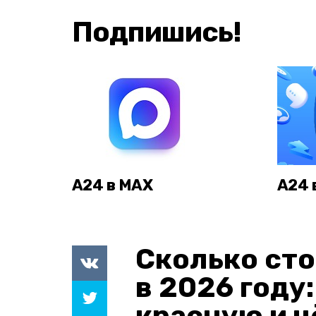
Подпишись!
А24 в MAX
А24 
Сколько сто
в 2026 году
красную и 