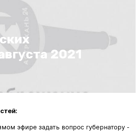
нских
 августа 2021
стей:
ямом эфире задать вопрос губернатору -