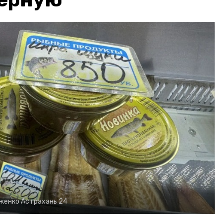
рженко
Астрахань 24