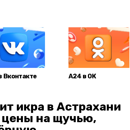
в Вконтакте
А24 в ОК
ит икра в Астрахани
: цены на щучью,
чёрную