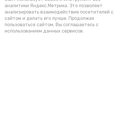
подаётся: лучше выбирать
аналитики Яндекс.Метрика. Это позволяет
цельнозерновой, с мукой грубого
анализировать взаимодействие посетителей с
сайтом и делать его лучше. Продолжая
помола. Есть икру следует в первой
пользоваться сайтом, Вы соглашаетесь с
половине дня. Кстати, полезнее для
использованием данных сервисов.
здоровья сопроводить такой бутерброд
сочными овощами, свежей зеленью и
отварным яйцом.