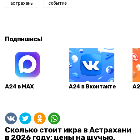
астрахань
событие
Подпишись!
А24 в MAX
А24 в Вконтакте
А2
Сколько стоит икра в Астрахани
в 2026 году: цены на щучью,