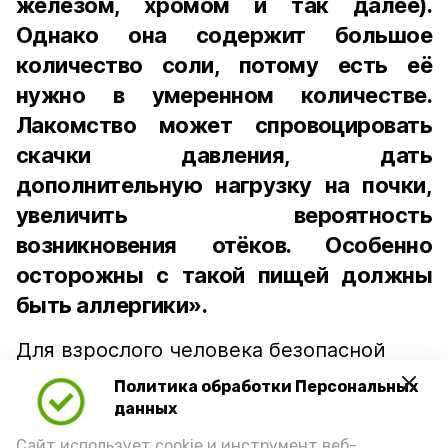
железом, хромом и так далее).
Однако она содержит большое
количество соли, потому есть её
нужно в умеренном количестве.
Лакомство может спровоцировать
скачки давления, дать
дополнительную нагрузку на почки,
увеличить вероятность
возникновения отёков. Особенно
осторожны с такой пищей должны
быть аллергики».
Для взрослого человека безопасной
порцией икры считается 30-50 граммов
Политика обработки Персональных
(2-3 ложки). При этом следует обратить
данных
внимание на хлеб, с которым она
Сайт использует cookie и инструмент веб-