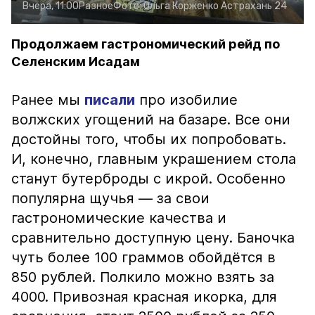
Вчера, 11:00
Разное
Фото:
Ольга Корженко
Астрахань 24
Продолжаем гастрономический рейд по
Селенским Исадам
Ранее мы
писали
про изобилие
волжских угощений на базаре. Все они
достойны того, чтобы их попробовать.
И, конечно, главным украшением стола
станут бутерброды с икрой. Особенно
популярна щучья — за свои
гастрономические качества и
сравнительно доступную цену. Баночка
чуть более 100 граммов обойдётся в
850 рублей. Полкило можно взять за
4000. Привозная красная икорка, для