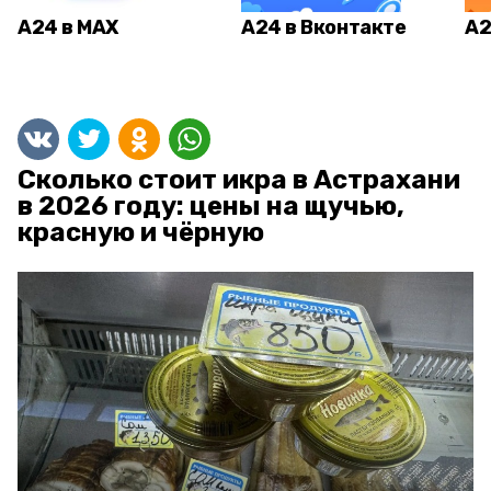
А24 в MAX
А24 в Вконтакте
А2
Сколько стоит икра в Астрахани
в 2026 году: цены на щучью,
красную и чёрную