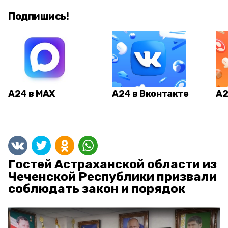
Подпишись!
А24 в MAX
А24 в Вконтакте
А2
Гостей Астраханской области из
Чеченской Республики призвали
соблюдать закон и порядок