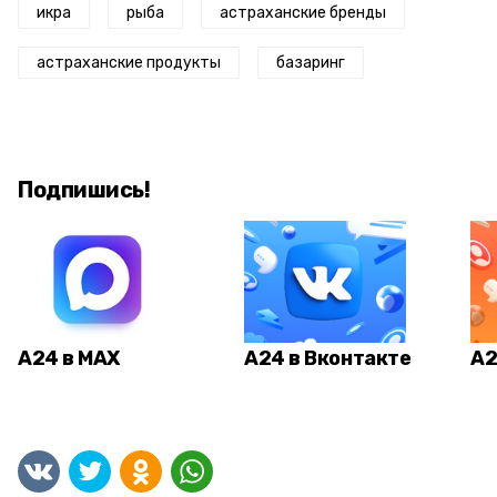
икра
рыба
астраханские бренды
астраханские продукты
базаринг
Подпишись!
А24 в MAX
А24 в Вконтакте
А2