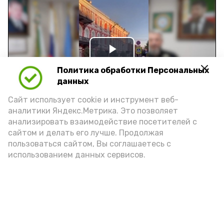
Play
Политика обработки Персональных
Video
данных
Сайт использует cookie и инструмент веб-
аналитики Яндекс.Метрика. Это позволяет
Видео: управление пресс-службы и информации
анализировать взаимодействие посетителей с
администрации губернатора АО
сайтом и делать его лучше. Продолжая
пользоваться сайтом, Вы соглашаетесь с
использованием данных сервисов.
год единства народов
закон
Подпишись!