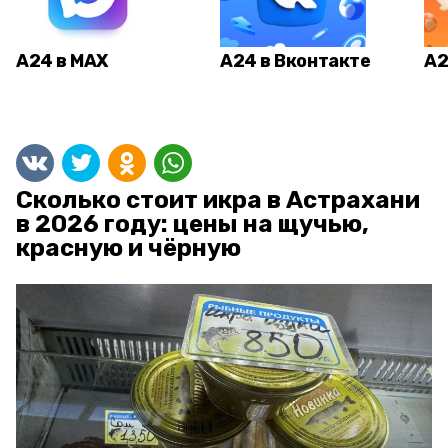
А24 в MAX
А24 в Вконтакте
А2
Сколько стоит икра в Астрахани
в 2026 году: цены на щучью,
красную и чёрную