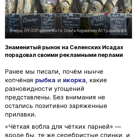
Вчера, 09:00
Разное
Фото:
Ольга Корженко
Астрахань 24
Знаменитый рынок на Селенских Исадах
порадовал своими рекламными перлами
Ранее мы писали, почём нынче
копчёная
рыбка
и
икорка
, какие
разновидности угощений
представлены. Без внимания не
остались позитивно заряженные
прилавки.
«Чёткая вобла для чётких парней» —
вроде бы, те же серебристые спинки, и