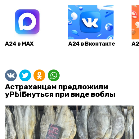
А24 в MAX
А24 в Вконтакте
А2
Астраханцам предложили
уРЫБнуться при виде воблы