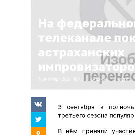
На федерально
телеканале по
астраханских
импровизаторо
3 сентября 2021, 18:16
Разное
Фото:
3 сентября в полночь
третьего сезона популя
В нём приняли участие