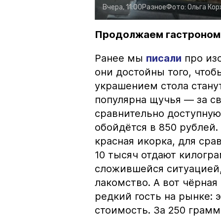
Вчера, 11:00
Разное
Фото:
Ольга Ко
Продолжаем гастроном
Ранее мы
писали
про изо
они достойны того, чтоб
украшением стола стану
популярна щучья — за с
сравнительно доступную 
обойдётся в 850 рублей.
красная икорка, для срав
10 тысяч отдают килогр
сложившейся ситуацией, 
лакомство. А вот чёрная
редкий гость на рынке:
стоимость. За 250 грамм 