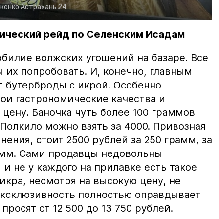
рженко
Астрахань 24
ический рейд по Селенским Исадам
билие волжских угощений на базаре. Все
ы их попробовать. И, конечно, главным
т бутерброды с икрой. Особенно
вои гастрономические качества и
цену. Баночка чуть более 100 граммов
 Полкило можно взять за 4000. Привозная
нения, стоит 2500 рублей за 250 грамм, за
амм. Сами продавцы недовольны
и не у каждого на прилавке есть такое
 икра, несмотря на высокую цену, не
 эксклюзивность полностью оправдывает
просят от 12 500 до 13 750 рублей.