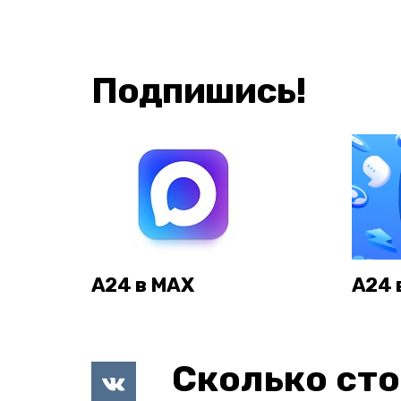
Подпишись!
А24 в MAX
А24 
Сколько сто