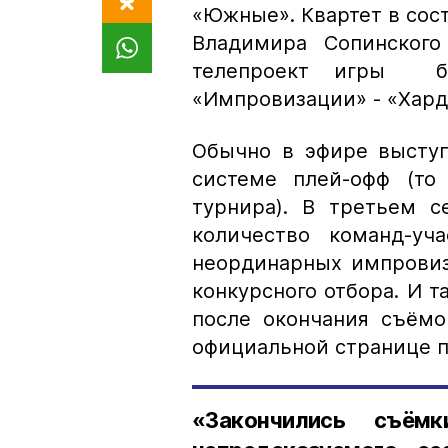
«Южные». Квартет в сос
Владимира Сопинског
телепроект игры бл
«Импровизации» - «Хард
Обычно в эфире выступ
системе плей-офф (то
турнира). В третьем 
количество команд-уч
неординарных импровиз
конкурсного отбора. И т
после окончания съёмо
официальной странице п
«Закончились съём