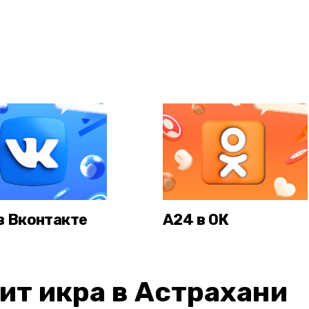
в Вконтакте
А24 в ОК
ит икра в Астрахани