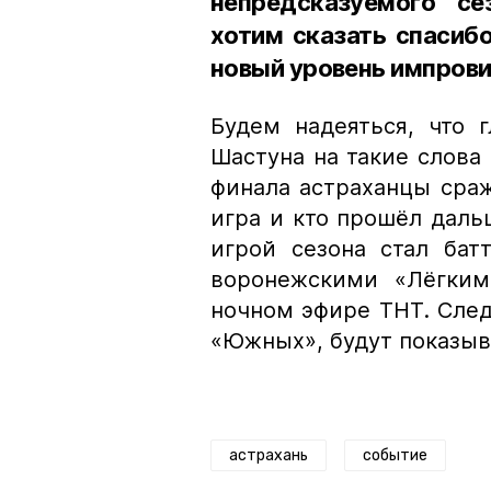
непредсказуемого с
хотим сказать спасиб
новый уровень импров
Будем надеяться, что 
Шастуна на такие слова
финала астраханцы сраж
игра и кто прошёл дальш
игрой сезона стал ба
воронежскими «Лёгким
ночном эфире ТНТ. След
«Южных», будут показыв
астрахань
событие