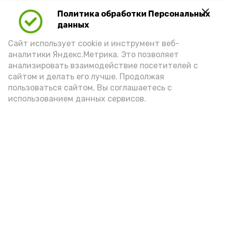
Политика обработки Персональных
данных
Подпишись!
Сайт использует cookie и инструмент веб-
аналитики Яндекс.Метрика. Это позволяет
анализировать взаимодействие посетителей с
сайтом и делать его лучше. Продолжая
пользоваться сайтом, Вы соглашаетесь с
использованием данных сервисов.
А24 в MAX
А24 в Вконтакте
А2
Подростка из Астрахани
осудили за хранение наркотиков