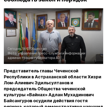
Сегодня, 16:15
Общество
Фото:
управление пресс-службы и информации
администрации губернатора АО
Представитель главы Чеченской
Республики в Астраханской области Хизри
Лом-Алиевич Эдильсултанов и
председатель Общества чеченской
культуры «Вайнах» Адлан Мухадинович
Байсангуров осудили действия гостя
региона, который демонстративно нарушил