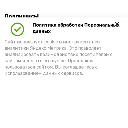
Подпишись!
Политика обработки Персональных
данных
Сайт использует cookie и инструмент веб-
аналитики Яндекс.Метрика. Это позволяет
анализировать взаимодействие посетителей с
А24 в MAX
А24 в Вконтакте
А2
сайтом и делать его лучше. Продолжая
пользоваться сайтом, Вы соглашаетесь с
использованием данных сервисов.
8 августа астраханцы смогут
посмотреть мультфильм про
котиков