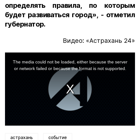
определять правила, по которым
будет развиваться город», - отметил
губернатор.
Видео: «Астрахань 24»
This
is
a
The media could not be loaded, either because the server
modal
window.
or network failed or because the format is not supported.
астрахань
событие