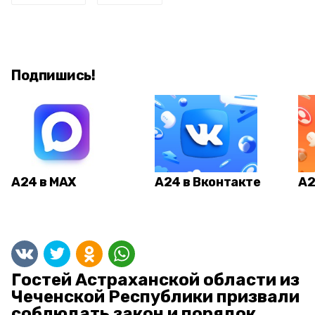
Подпишись!
А24 в MAX
А24 в Вконтакте
А2
Гостей Астраханской области из
Чеченской Республики призвали
соблюдать закон и порядок