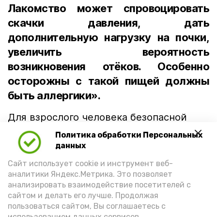
Лакомство может спровоцировать
скачки давления, дать
дополнительную нагрузку на почки,
увеличить вероятность
возникновения отёков. Особенно
осторожны с такой пищей должны
быть аллергики».
Для взрослого человека безопасной
порцией икры считается 30-50 граммов
Политика обработки Персональных
(2-3 ложки). При этом следует обратить
данных
внимание на хлеб, с которым она
Сайт использует cookie и инструмент веб-
подаётся: лучше выбирать
аналитики Яндекс.Метрика. Это позволяет
цельнозерновой, с мукой грубого
анализировать взаимодействие посетителей с
сайтом и делать его лучше. Продолжая
помола. Есть икру следует в первой
пользоваться сайтом, Вы соглашаетесь с
половине дня. Кстати, полезнее для
использованием данных сервисов.