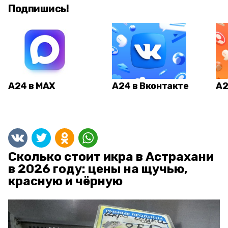
Подпишись!
А24 в MAX
А24 в Вконтакте
А2
Сколько стоит икра в Астрахани
в 2026 году: цены на щучью,
красную и чёрную