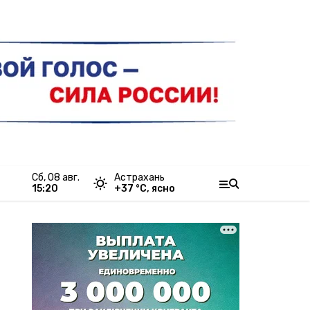
сб, 08 авг.
Астрахань
15:20
+
37
°С,
ясно