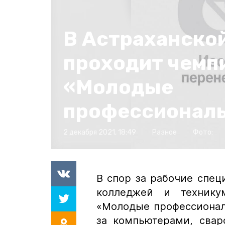
В Астраханско
проходит чемп
«Молодые
профессионал
2 декабря 2021, 18:49
Разное
Фото:
В спор за рабочие спец
колледжей и техникум
«Молодые профессионал
за компьютерами, сва