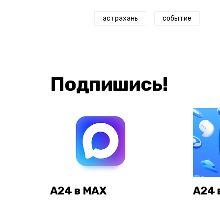
астрахань
событие
Подпишись!
А24 в MAX
А24 