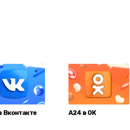
в Вконтакте
А24 в ОК