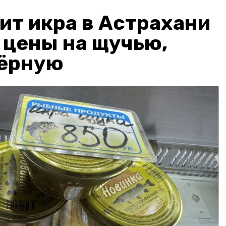
ит икра в Астрахани
: цены на щучью,
чёрную