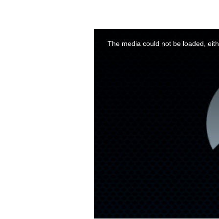
This
is
a
The media could not be loaded, eith
modal
window.