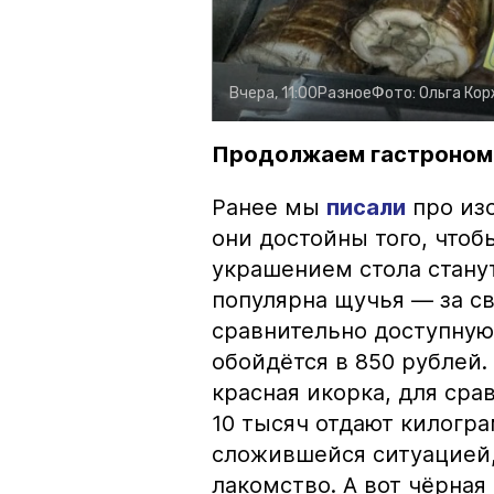
Вчера, 11:00
Разное
Фото:
Ольга Ко
Продолжаем гастроном
Ранее мы
писали
про изо
они достойны того, чтоб
украшением стола стану
популярна щучья — за с
сравнительно доступную 
обойдётся в 850 рублей.
красная икорка, для срав
10 тысяч отдают килогр
сложившейся ситуацией, 
лакомство. А вот чёрная