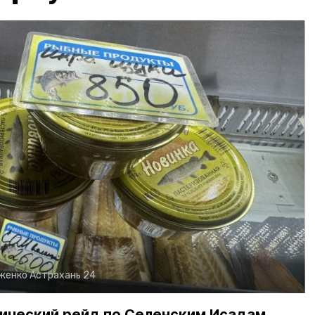
рженко
Астрахань 24
ический рейд по Селенским Исадам