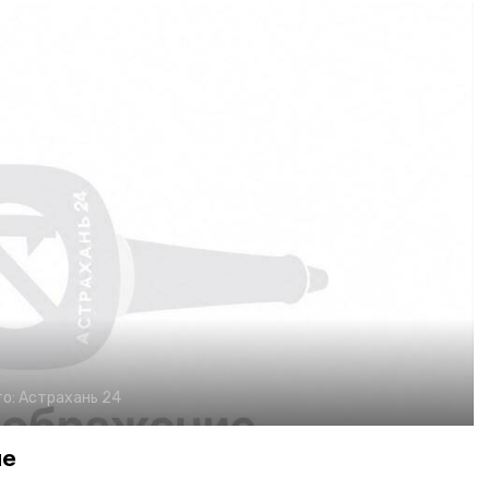
о:
Астрахань 24
ие