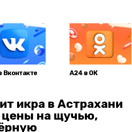
в Вконтакте
А24 в ОК
ит икра в Астрахани
: цены на щучью,
чёрную