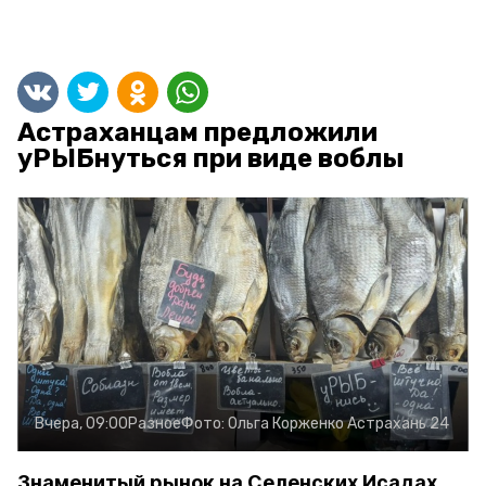
Астраханцам предложили
уРЫБнуться при виде воблы
Вчера, 09:00
Разное
Фото:
Ольга Корженко
Астрахань 24
Знаменитый рынок на Селенских Исадах