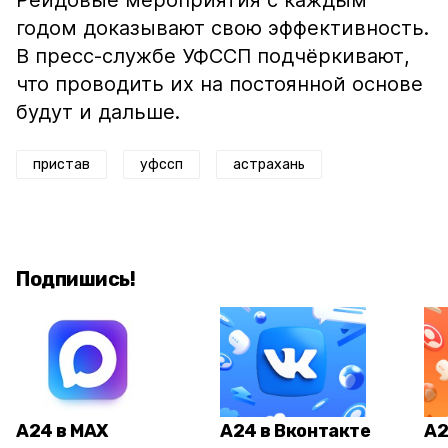
Рейдовые мероприятия с каждым
годом доказывают свою эффективность.
В пресс-службе УФССП подчёркивают,
что проводить их на постоянной основе
будут и дальше.
пристав
уфссп
астрахань
Подпишись!
А24 в MAX
А24 в Вконтакте
А2