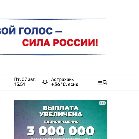
пт, 07 авг.
Астрахань
15:51
+
36
°С,
ясно