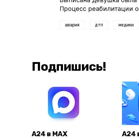
Выписана девушка была 
Процесс реабилитации о
авария
дтп
медики
Подпишись!
А24 в MAX
А24 