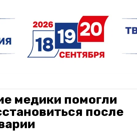
ие медики помогли
сстановиться после
варии