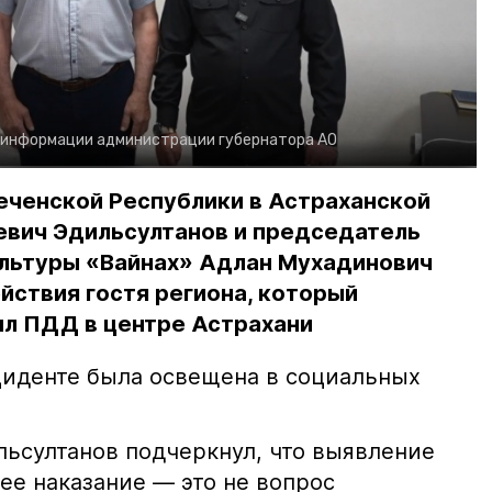
 информации администрации губернатора АО
еченской Республики в Астраханской
евич Эдильсултанов и председатель
льтуры «Вайнах» Адлан Мухадинович
йствия гостя региона, который
л ПДД в центре Астрахани
иденте была освещена в социальных
ьсултанов подчеркнул, что выявление
е наказание — это не вопрос