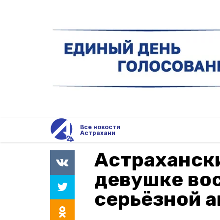
Все новости
Астрахани
Астраханск
девушке во
серьёзной а