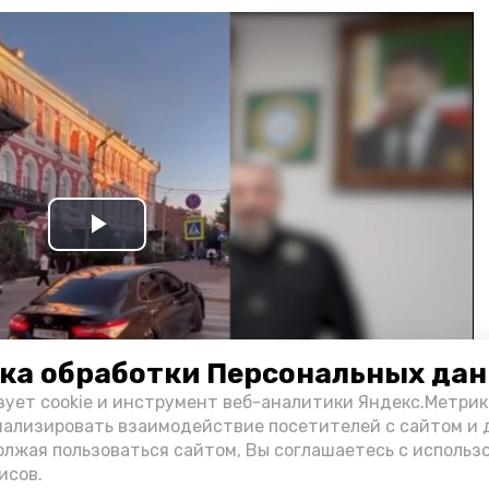
Play
Video
ка обработки Персональных да
зует cookie и инструмент веб-аналитики Яндекс.Метрик
нализировать взаимодействие посетителей с сайтом и 
олжая пользоваться сайтом, Вы соглашаетесь с использ
и информации администрации губернатора АО
исов.