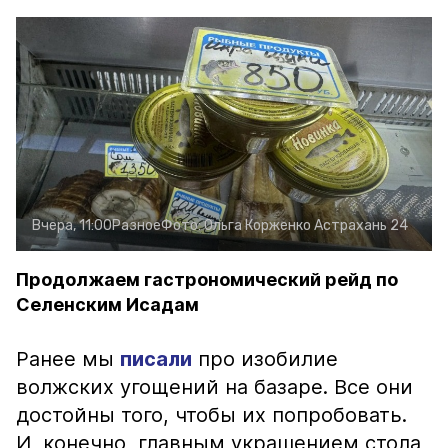
Вчера, 11:00
Разное
Фото:
Ольга Корженко
Астрахань 24
Продолжаем гастрономический рейд по
Селенским Исадам
Ранее мы
писали
про изобилие
волжских угощений на базаре. Все они
достойны того, чтобы их попробовать.
И, конечно, главным украшением стола