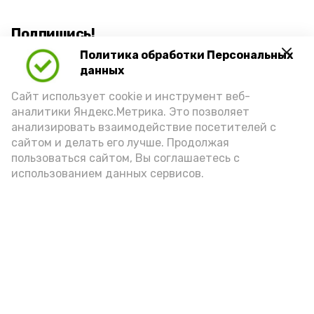
Подпишись!
Политика обработки Персональных
данных
Сайт использует cookie и инструмент веб-
аналитики Яндекс.Метрика. Это позволяет
анализировать взаимодействие посетителей с
А24 в MAX
А24 в Вконтакте
А2
сайтом и делать его лучше. Продолжая
пользоваться сайтом, Вы соглашаетесь с
использованием данных сервисов.
Астраханцам дали алгоритм
действий при ракетной
опасности