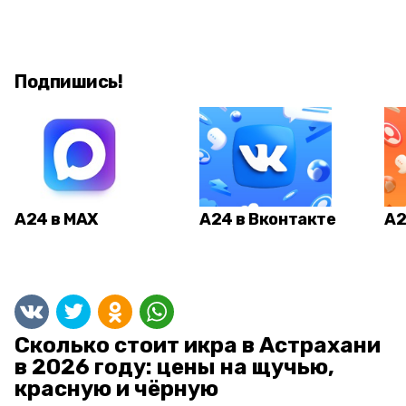
Подпишись!
А24 в MAX
А24 в Вконтакте
А2
Сколько стоит икра в Астрахани
в 2026 году: цены на щучью,
красную и чёрную