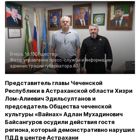
Вчера, 16:15
Общество
Фото:
управление пресс-службы и информации
администрации губернатора АО
Представитель главы Чеченской
Республики в Астраханской области Хизри
Лом-Алиевич Эдильсултанов и
председатель Общества чеченской
культуры «Вайнах» Адлан Мухадинович
Байсангуров осудили действия гостя
региона, который демонстративно нарушил
ПДД в центре Астрахани