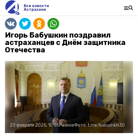
Все новости
Астрахани
Игорь Бабушкин поздравил
астраханцев с Днём защитника
Отечества
23 февраля 2025, 10:05
Разное
Фото:
t.me/babushkin30