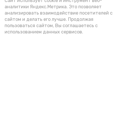
Сайт использует cookie и инструмент веб-
аналитики Яндекс.Метрика. Это позволяет
анализировать взаимодействие посетителей с
А24 в MAX
А24 в Вконтакте
А2
сайтом и делать его лучше. Продолжая
пользоваться сайтом, Вы соглашаетесь с
использованием данных сервисов.
Астраханское предприятие
выпускает «дышащую» пищевую
плёнку