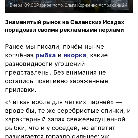
Вчера, 09:00
Разное
Фото:
Ольга Корженко
Астрахань 24
Знаменитый рынок на Селенских Исадах
порадовал своими рекламными перлами
Ранее мы писали, почём нынче
копчёная
рыбка
и
икорка
, какие
разновидности угощений
представлены. Без внимания не
остались позитивно заряженные
прилавки.
«Чёткая вобла для чётких парней» —
вроде бы, те же серебристые спинки, и
характерный запах свежевысушенной
рыбки, что и у соседей, но аппетит
разжигается гораздо сильнее: уж