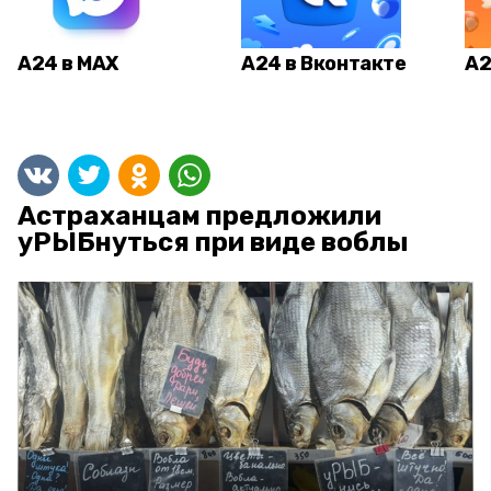
А24 в MAX
А24 в Вконтакте
А2
Астраханцам предложили
уРЫБнуться при виде воблы