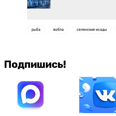
рыба
вобла
селенские исады
Подпишись!