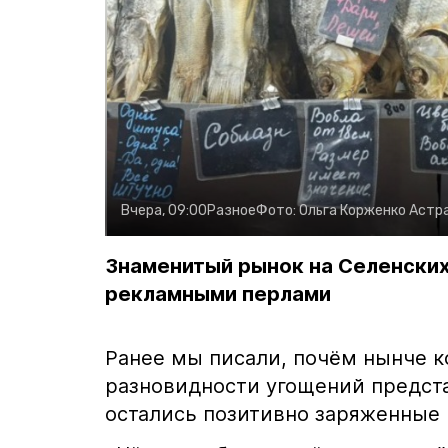
Вчера, 09:00
Разное
Фото:
Ольга Корженко
Астр
Знаменитый рынок на Селенских
рекламными перлами
Ранее мы писали, почём нынче 
разновидности угощений предста
остались позитивно заряженные 