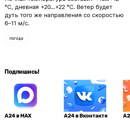
°С, дневная +20…+22 °С. Ветер будет
дуть того же направления со скоростью
6–11 м/с.
погода
Подпишись!
А24 в MAX
А24 в Вконтакте
А2