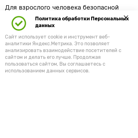
Для взрослого человека безопасной
порцией икры считается 30-50 граммов
Политика обработки Персональных
(2-3 ложки). При этом следует обратить
данных
внимание на хлеб, с которым она
Сайт использует cookie и инструмент веб-
подаётся: лучше выбирать
аналитики Яндекс.Метрика. Это позволяет
цельнозерновой, с мукой грубого
анализировать взаимодействие посетителей с
сайтом и делать его лучше. Продолжая
помола. Есть икру следует в первой
пользоваться сайтом, Вы соглашаетесь с
половине дня. Кстати, полезнее для
использованием данных сервисов.
здоровья сопроводить такой бутерброд
сочными овощами, свежей зеленью и
отварным яйцом.