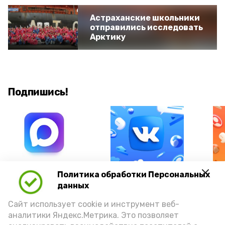
Астраханские школьники
отправились исследовать
Арктику
Подпишись!
А24 в MAX
А24 в Вконтакте
А2
Политика обработки Персональных
данных
Сайт использует cookie и инструмент веб-
аналитики Яндекс.Метрика. Это позволяет