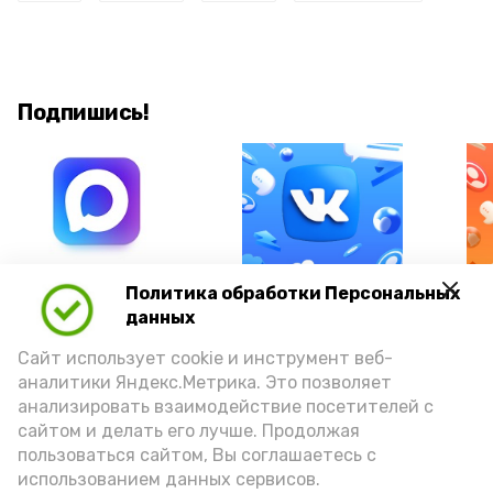
Подпишись!
А24 в MAX
А24 в Вконтакте
А2
Политика обработки Персональных
данных
Сайт использует cookie и инструмент веб-
аналитики Яндекс.Метрика. Это позволяет
анализировать взаимодействие посетителей с
Гостей Астраханской области из
сайтом и делать его лучше. Продолжая
Чеченской Республики призвали
пользоваться сайтом, Вы соглашаетесь с
использованием данных сервисов.
соблюдать закон и порядок