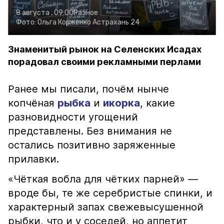
8 августа , 09:00
Разное
Фото:
Ольга Корженко
Астрахань 24
Знаменитый рынок на Селенских Исадах
порадовал своими рекламными перлами
Ранее мы писали, почём нынче
копчёная
рыбка
и
икорка
, какие
разновидности угощений
представлены. Без внимания не
остались позитивно заряженные
прилавки.
«Чёткая вобла для чётких парней» —
вроде бы, те же серебристые спинки, и
характерный запах свежевысушенной
рыбки, что и у соседей, но аппетит