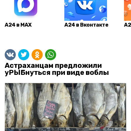
А24 в MAX
А24 в Вконтакте
А2
Астраханцам предложили
уРЫБнуться при виде воблы