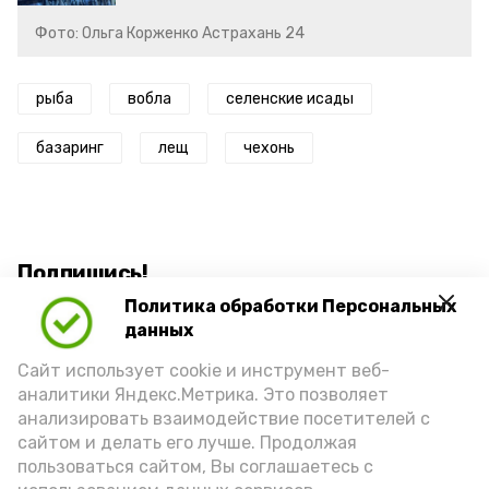
Фото: Ольга Корженко Астрахань 24
рыба
вобла
селенские исады
базаринг
лещ
чехонь
Подпишись!
Политика обработки Персональных
данных
Сайт использует cookie и инструмент веб-
аналитики Яндекс.Метрика. Это позволяет
анализировать взаимодействие посетителей с
А24 в MAX
А24 в Вконтакте
А2
сайтом и делать его лучше. Продолжая
пользоваться сайтом, Вы соглашаетесь с