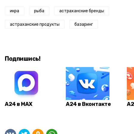
икра
рыба
астраханские бренды
астраханские продукты
базаринг
Подпишись!
А24 в MAX
А24 в Вконтакте
А2