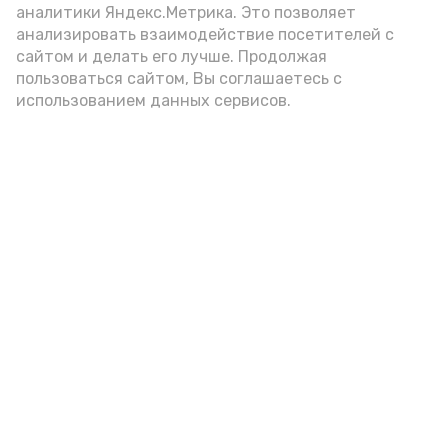
аналитики Яндекс.Метрика. Это позволяет
анализировать взаимодействие посетителей с
А24 в MAX
А24 в Вконтакте
А2
сайтом и делать его лучше. Продолжая
пользоваться сайтом, Вы соглашаетесь с
использованием данных сервисов.
На Ставрополье ветеранам СВО с
инвалидностью ускорили
предоставление соцльгот