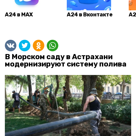
А24 в MAX
А24 в Вконтакте
А2
В Морском саду в Астрахани
модернизируют систему полива