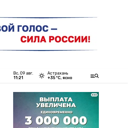
вс, 09 авг.
Астрахань
11:21
+
35
°С,
ясно