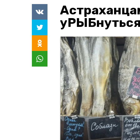
Астраханца
уРЫБнуться