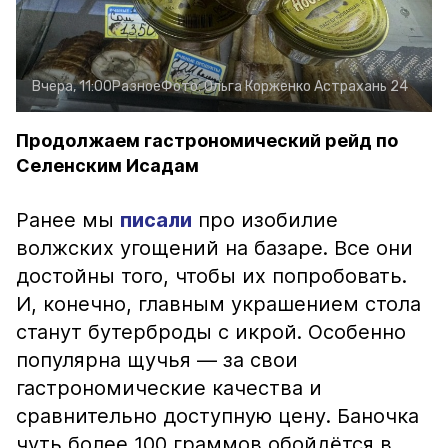
Вчера, 11:00
Разное
Фото:
Ольга Корженко
Астрахань 24
Продолжаем гастрономический рейд по
Селенским Исадам
Ранее мы
писали
про изобилие
волжских угощений на базаре. Все они
достойны того, чтобы их попробовать.
И, конечно, главным украшением стола
станут бутерброды с икрой. Особенно
популярна щучья — за свои
гастрономические качества и
сравнительно доступную цену. Баночка
чуть более 100 граммов обойдётся в