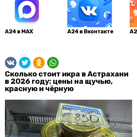
А24 в MAX
А24 в Вконтакте
А2
Сколько стоит икра в Астрахани
в 2026 году: цены на щучью,
красную и чёрную