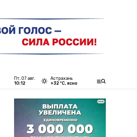
пт, 07 авг.
Астрахань
10:12
+
32
°С,
ясно