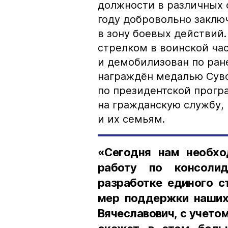
должности в различных с
году добровольно заклю
в зону боевых действий
стрелком в воинской ча
и демобилизован по ран
награждён медалью Суво
по президентской прогр
на гражданскую службу,
и их семьям.
«Сегодня нам необх
работу по консоли
разработке единого с
мер поддержки наших 
Вячеславович, с учето