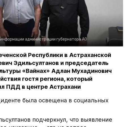
 информации администрации губернатора АО
еченской Республики в Астраханской
евич Эдильсултанов и председатель
льтуры «Вайнах» Адлан Мухадинович
йствия гостя региона, который
л ПДД в центре Астрахани
иденте была освещена в социальных
ьсултанов подчеркнул, что выявление