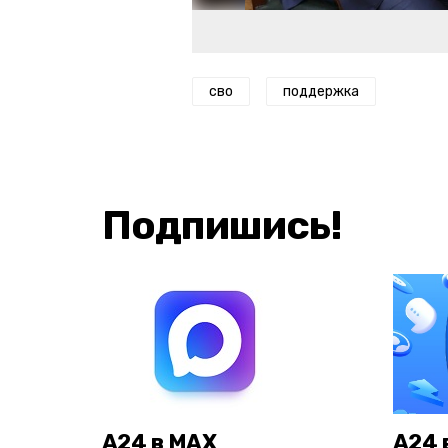
сво
поддержка
Подпишись!
А24 в MAX
А24 