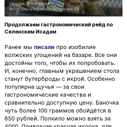
Сегодня, 11:00
Разное
Фото:
Ольга Корженко
Астрахань 24
Продолжаем гастрономический рейд по
Селенским Исадам
Ранее мы
писали
про изобилие
волжских угощений на базаре. Все они
достойны того, чтобы их попробовать.
И, конечно, главным украшением стола
станут бутерброды с икрой. Особенно
популярна щучья — за свои
гастрономические качества и
сравнительно доступную цену. Баночка
чуть более 100 граммов обойдётся в
850 рублей. Полкило можно взять за
4000. Привозная красная икорка, для