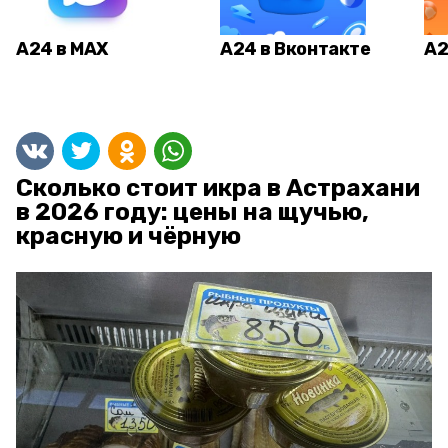
А24 в MAX
А24 в Вконтакте
А2
Сколько стоит икра в Астрахани
в 2026 году: цены на щучью,
красную и чёрную