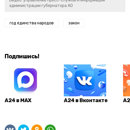
Видео: управление пресс-службы и информации
администрации губернатора АО
год единства народов
закон
Подпишись!
А24 в MAX
А24 в Вконтакте
А2