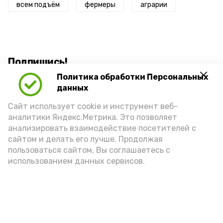
всем подъём
фермеры
аграрии
Подпишись!
Политика обработки Персональных
данных
Сайт использует cookie и инструмент веб-
аналитики Яндекс.Метрика. Это позволяет
анализировать взаимодействие посетителей с
А24 в MAX
А24 в Вконтакте
А2
сайтом и делать его лучше. Продолжая
пользоваться сайтом, Вы соглашаетесь с
использованием данных сервисов.
Топ-5 астраханских новостей за
6 августа 2026 года