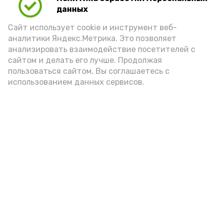
(2-3 ложки). При этом следует обратить
данных
внимание на хлеб, с которым она
Сайт использует cookie и инструмент веб-
подаётся: лучше выбирать
аналитики Яндекс.Метрика. Это позволяет
цельнозерновой, с мукой грубого
анализировать взаимодействие посетителей с
сайтом и делать его лучше. Продолжая
помола. Есть икру следует в первой
пользоваться сайтом, Вы соглашаетесь с
половине дня. Кстати, полезнее для
использованием данных сервисов.
здоровья сопроводить такой бутерброд
сочными овощами, свежей зеленью и
отварным яйцом.