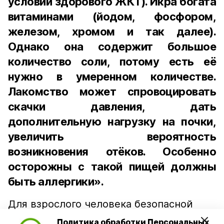
условии здорового ЖКТ). Икра богата
витаминами (йодом, фосфором,
железом, хромом и так далее).
Однако она содержит большое
количество соли, потому есть её
нужно в умеренном количестве.
Лакомство может спровоцировать
скачки давления, дать
дополнительную нагрузку на почки,
увеличить вероятность
возникновения отёков. Особенно
осторожны с такой пищей должны
быть аллергики».
Для взрослого человека безопасной
порцией икры считается 30-50 граммов
Политика обработки Персональных