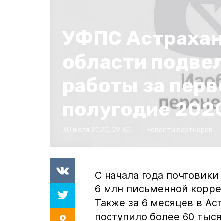
УФПС Астраха
области подвел
работы за перв
полугодие 202
30 июля 2020, 09:30
Новости партнёров
С начала года почтовики
6 млн письменной корре
Также за 6 месяцев в Ас
поступило более 60 тыся