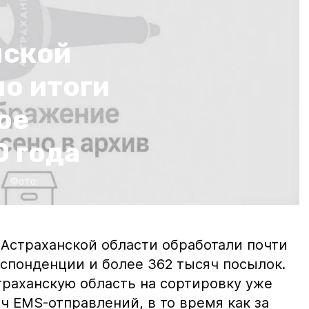
нской
о итоги
ое
0 года
Фото:
 Астраханской области обработали почти
спонденции и более 362 тысяч посылок.
траханскую область на сортировку уже
ч ЕМS-отправлений, в то время как за