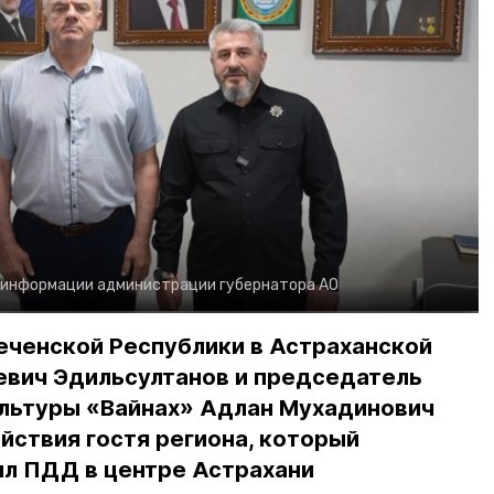
 информации администрации губернатора АО
еченской Республики в Астраханской
евич Эдильсултанов и председатель
льтуры «Вайнах» Адлан Мухадинович
йствия гостя региона, который
л ПДД в центре Астрахани