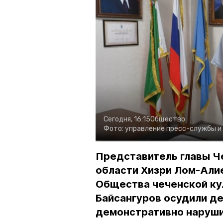
Сегодня, 16:15
Общество
Фото:
управление пресс-службы и
Представитель главы Ч
области Хизри Лом-Али
Общества чеченской ку
Байсангуров осудили де
демонстративно наруши