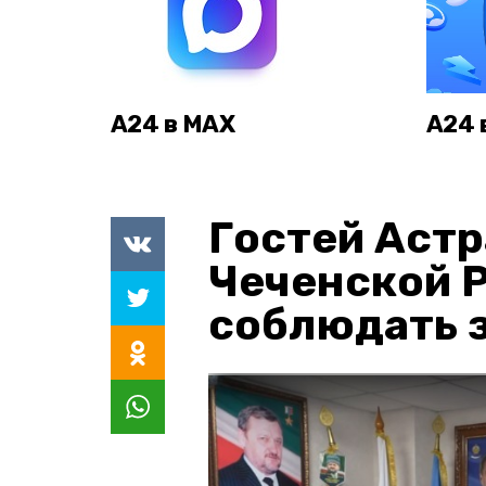
А24 в MAX
А24 
Гостей Астр
Чеченской 
соблюдать з