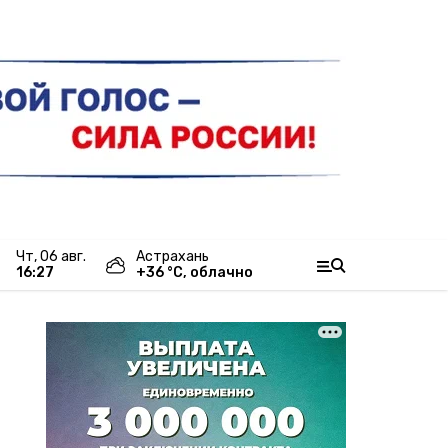
чт, 06 авг.
Астрахань
16:27
+
36
°С,
облачно