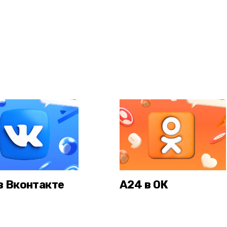
в Вконтакте
А24 в ОК