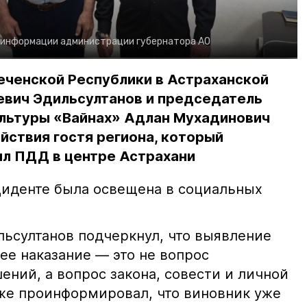
 информации администрации губернатора АО
еченской Республики в Астраханской
евич Эдильсултанов и председатель
льтуры «Вайнах» Адлан Мухадинович
йствия гостя региона, который
л ПДД в центре Астрахани
иденте была освещена в социальных
ьсултанов подчеркнул, что выявление
е наказание — это не вопрос
ний, а вопрос закона, совести и личной
кже проинформировал, что виновник уже