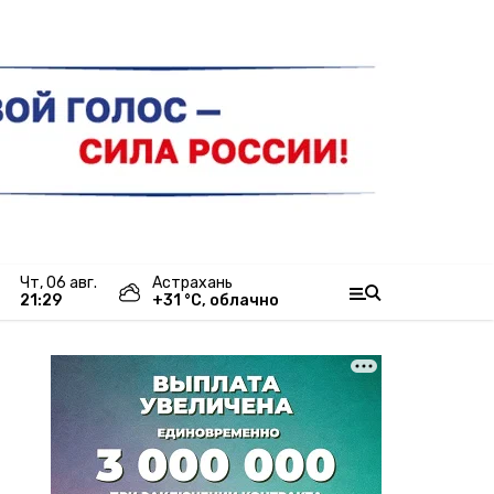
чт, 06 авг.
Астрахань
21:29
+
31
°С,
облачно