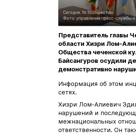
Сегодня, 16:15
Общество
Фото:
управление пресс-службы и
Представитель главы Ч
области Хизри Лом-Али
Общества чеченской ку
Байсангуров осудили де
демонстративно наруши
Информация об этом инц
сетях.
Хизри Лом-Алиевич Эдил
нарушений и последующе
межнациональных отноше
ответственности. Он та