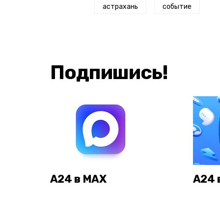
астрахань
событие
Подпишись!
А24 в MAX
А24 