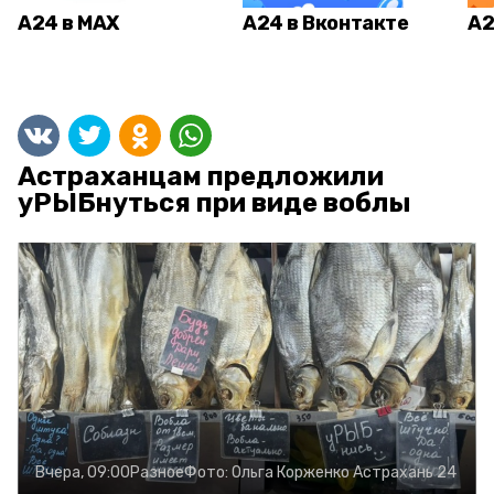
А24 в MAX
А24 в Вконтакте
А2
Астраханцам предложили
уРЫБнуться при виде воблы
Вчера, 09:00
Разное
Фото:
Ольга Корженко
Астрахань 24