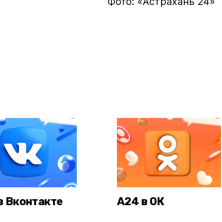
Фото: «Астрахань 24»
в Вконтакте
А24 в ОК