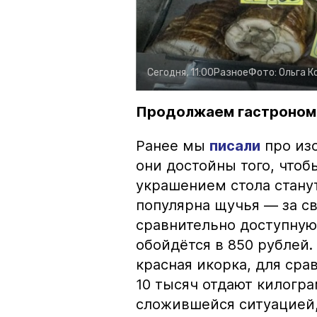
Сегодня, 11:00
Разное
Фото:
Ольга К
Продолжаем гастроном
Ранее мы
писали
про изо
они достойны того, чтоб
украшением стола стану
популярна щучья — за с
сравнительно доступную 
обойдётся в 850 рублей.
красная икорка, для срав
10 тысяч отдают килогр
сложившейся ситуацией, 