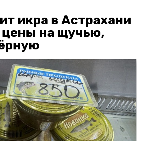
ит икра в Астрахани
: цены на щучью,
чёрную