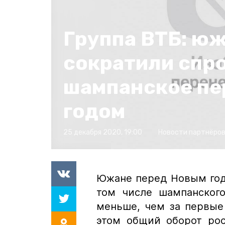
Группа ВТБ: ю
сократили спро
шампанское пе
годом
25 декабря 2020, 19:00
Новости партнёро
Южане перед Новым годо
том числе шампанского
меньше, чем за первые
этом общий оборот рос