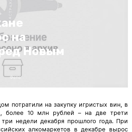
жане
с на
ред Новым
в
Фото:
м потратили на закупку игристых вин, в
, более 10 млн рублей – на две трети
 три недели декабря прошлого года. При
сийских алкомаркетов в декабре вырос