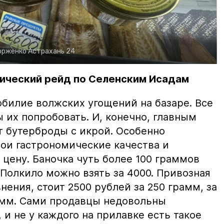
орженко
Астрахань 24
ический рейд по Селенским Исадам
билие волжских угощений на базаре. Все
ы их попробовать. И, конечно, главным
т бутерброды с икрой. Особенно
вои гастрономические качества и
цену. Баночка чуть более 100 граммов
 Полкило можно взять за 4000. Привозная
нения, стоит 2500 рублей за 250 грамм, за
амм. Сами продавцы недовольны
и не у каждого на прилавке есть такое