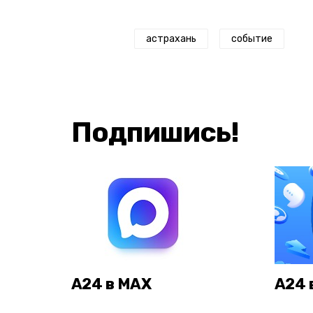
астрахань
событие
Подпишись!
А24 в MAX
А24 