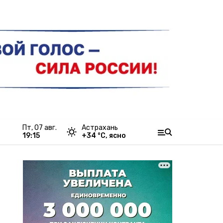
пт, 07 авг.
Астрахань
19:15
+
34
°С,
ясно