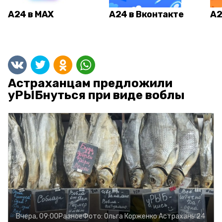
А24 в MAX
А24 в Вконтакте
А2
Астраханцам предложили
уРЫБнуться при виде воблы
Вчера, 09:00
Разное
Фото:
Ольга Корженко
Астрахань 24