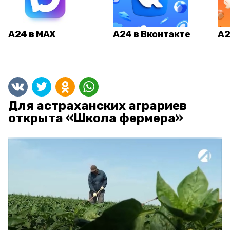
А24 в MAX
А24 в Вконтакте
А2
Для астраханских аграриев
открыта «Школа фермера»