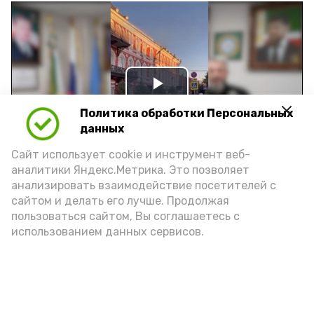
Play
Политика обработки Персональных
Video
данных
Сайт использует cookie и инструмент веб-
аналитики Яндекс.Метрика. Это позволяет
Видео: управление пресс-службы и информации
анализировать взаимодействие посетителей с
администрации губернатора АО
сайтом и делать его лучше. Продолжая
пользоваться сайтом, Вы соглашаетесь с
использованием данных сервисов.
год единства народов
закон