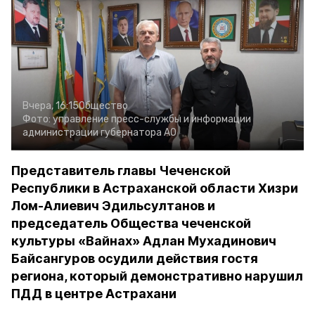
Вчера, 16:15
Общество
Фото:
управление пресс-службы и информации
администрации губернатора АО
Представитель главы Чеченской
Республики в Астраханской области Хизри
Лом-Алиевич Эдильсултанов и
председатель Общества чеченской
культуры «Вайнах» Адлан Мухадинович
Байсангуров осудили действия гостя
региона, который демонстративно нарушил
ПДД в центре Астрахани