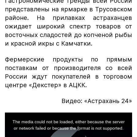
Гастрономические тренды всей России
представлены на ярмарке в Трусовском
районе. На прилавках астраханцев
ожидает широкий спектр товаров от
восточных сладостей до копченой рыбы
и красной икры с Камчатки.
Фермерские продукты по прямым
поставкам от производителя со всей
России ждут покупателей в торговом
центре «Декстер» в АЦКК.
Видео: «Астрахань 24»
This
is
a
The media could not be loaded, either because the server
modal
window.
or network failed or because the format is not supported.