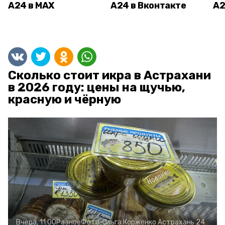
А24 в MAX
А24 в Вконтакте
А2
Сколько стоит икра в Астрахани
в 2026 году: цены на щучью,
красную и чёрную
Вчера, 11:00
Разное
Фото:
Ольга Корженко
Астрахань 24