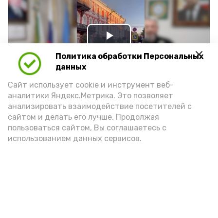
Play
Политика обработки Персональных
Video
данных
Сайт использует cookie и инструмент веб-
аналитики Яндекс.Метрика. Это позволяет
Видео: управление пресс-службы и информации
анализировать взаимодействие посетителей с
администрации губернатора АО
сайтом и делать его лучше. Продолжая
пользоваться сайтом, Вы соглашаетесь с
использованием данных сервисов.
год единства народов
закон
Подпишись!