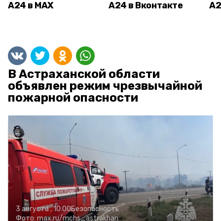
А24 в MAX
А24 в Вконтакте
А2
В Астраханской области
объявлен режим чрезвычайной
пожарной опасности
3 августа , 10:00
Безопасность
Фото:
max.ru/mchs_astrakhan