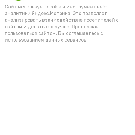
Сайт использует cookie и инструмент веб-
аналитики Яндекс.Метрика. Это позволяет
Видео: Астрахань 24
анализировать взаимодействие посетителей с
сайтом и делать его лучше. Продолжая
пользоваться сайтом, Вы соглашаетесь с
пожарная безопасность
пожарная опасность
использованием данных сервисов.
Подпишись!
А24 в MAX
А24 в Вконтакте
А2