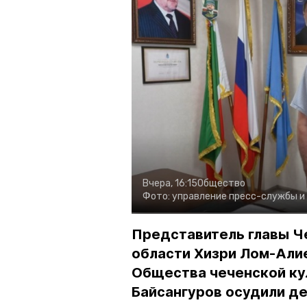
Вчера, 16:15
Общество
Фото:
управление пресс-службы и
Представитель главы Ч
области Хизри Лом-Али
Общества чеченской ку
Байсангуров осудили де