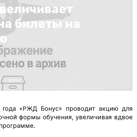
величивает
на билеты на
го
Фото:
 года «РЖД Бонус» проводит акцию для
 очной формы обучения, увеличивая вдвое
 программе.