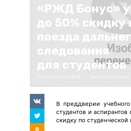
«РЖД Бонус» у
до 50% скидку 
поезда дальне
следования
для студентов
12 августа 2021, 18:38
Новости партнёров
В преддверии учебного
студентов и аспирантов
скидку по студенческой