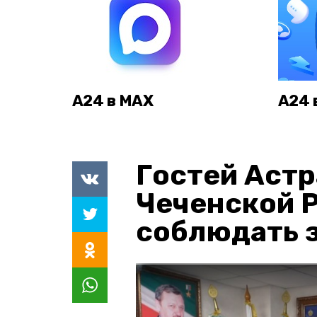
А24 в MAX
А24 
Гостей Астр
Чеченской 
соблюдать з