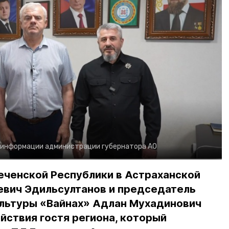
 информации администрации губернатора АО
еченской Республики в Астраханской
евич Эдильсултанов и председатель
льтуры «Вайнах» Адлан Мухадинович
йствия гостя региона, который