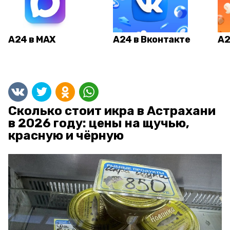
А24 в MAX
А24 в Вконтакте
А2
Сколько стоит икра в Астрахани
в 2026 году: цены на щучью,
красную и чёрную