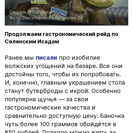
Сегодня, 11:00
Разное
Фото:
Ольга Корженко
Астрахань 24
Продолжаем гастрономический рейд по
Селенским Исадам
Ранее мы
писали
про изобилие
волжских угощений на базаре. Все они
достойны того, чтобы их попробовать.
И, конечно, главным украшением стола
станут бутерброды с икрой. Особенно
популярна щучья — за свои
гастрономические качества и
сравнительно доступную цену. Баночка
чуть более 100 граммов обойдётся в
850 рублей. Полкило можно взять за