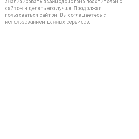
анализировать взаимодействие посетителей с
администрации губернатора АО
сайтом и делать его лучше. Продолжая
пользоваться сайтом, Вы соглашаетесь с
использованием данных сервисов.
год единства народов
закон
Подпишись!
А24 в MAX
А24 в Вконтакте
А2